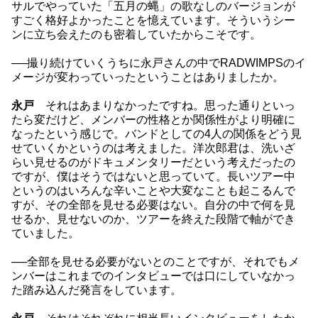
サルでやっていた「五月の蝿」の歌なしのバージョンが
すごく格好よかったことを憶えています。そういうシー
ンに立ち会えたのも密着していたからこそです。
──撮り続けていくうちに永戸さんの中でRADWIMPSのイ
メージが変わっていったということはありましたか。
永戸
それはあまりなかったですね。思った通りといっ
たら変だけど、メンバーの性格とか関係性がより明確に
なったという感じで。バンドとしての4人の関係をどう見
せていくかというのは考えました。洋次郎君は、洗いざ
らい見せるのがドキュメンタリーだという考えだったの
ですが、僕はそうではないと思っていて。長いツアー中
というのはいろんな辛いことや大変なことも起こるんで
すが、その全部を見せる必要はない。自分の中で何を見
せるか、見せないのか、ツアーを終えた段階で軸ができ
ていました。
──全部を見せる必要がないとのことですが、それでもメ
ンバーはこれまでのインタビューでは口にしていなかっ
た踏み込んだ発言をしています。