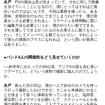
永戸
PVの場合は音が決まっていて、それに対して映像
を当てていくことになるので、僕にとってはそれほど面
白いものではないんです。今回は素材を撮ったら、ある
意味、全部自分のものにできてしまうわけです。僕の音
楽センスも必要とされるし、コラージュを時間軸に置い
た編集方法も必要というか、僕のやりたい形でできる。
それを通してでき上がったものをお客さんに観てもらい
たい。そしてメンバーにも観てもらいたい。それによっ
て彼らの感覚のプラスになれれば、という思いが基本に
はありました。
●バンド4人の関係性をどう見せていくのか
──約半年にわたっての44公演。アジア4カ国も含む長い
ツアーでした。どういう体制で撮影に臨んだのでしょう
か。
永戸
飲んだ次の日は、僕が一人で自分のカメラを持っ
て行って撮影したわけですが、そこから本格的にやるこ
とが決まって徐々に体制を作っていきました。塩田君、
渡辺君にカメラマンをお願いして、スケジュールとか会
場の規模を考えながら、三人でフォーメイションを組み