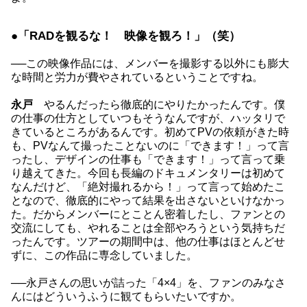
●「RADを観るな！ 映像を観ろ！」（笑）
──この映像作品には、メンバーを撮影する以外にも膨大
な時間と労力が費やされているということですね。
永戸
やるんだったら徹底的にやりたかったんです。僕
の仕事の仕方としていつもそうなんですが、ハッタリで
きているところがあるんです。初めてPVの依頼がきた時
も、PVなんて撮ったことないのに「できます！」って言
ったし、デザインの仕事も「できます！」って言って乗
り越えてきた。今回も長編のドキュメンタリーは初めて
なんだけど、「絶対撮れるから！」って言って始めたこ
となので、徹底的にやって結果を出さないといけなかっ
た。だからメンバーにとことん密着したし、ファンとの
交流にしても、やれることは全部やろうという気持ちだ
ったんです。ツアーの期間中は、他の仕事はほとんどせ
ずに、この作品に専念していました。
──永戸さんの思いが詰った「4×4」を、ファンのみなさ
んにはどういうふうに観てもらいたいですか。