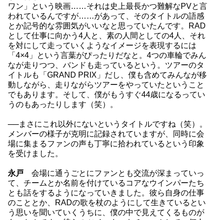
ワン」という映画……それは史上最長かつ難解なPVと言
われているんですが……があって、そのタイトルの語感
とか記号的な雰囲気がいいなと思っていたんです。RAD
として仕事に向かう4人と、素の人間としての4人、それ
を対にして走っていくようなイメージを表現するには
「4×4」という言葉がぴったりだなと。4つの車輪でみん
なが走りつつ、バンドも走っているという。ツアーのタ
イトルも「GRAND PRIX」だし、僕も含めてみんなが移
動しながら、走りながらツアーをやっていたということ
でもあります。そして、僕がもうすぐ44歳になるってい
うのもあったりします（笑）。
──まさにこれ以外にないというタイトルですね（笑）。
メンバーの様子が克明に記録されていますが、同時に会
場に集まるファンの声も丁寧に拾われているという印象
を受けました。
永戸
会場に通うごとにファンとも交流が深まっていっ
て、チームとか名前を付けているコアなウインパーたち
とも話をするようになっていきました。彼ら自身の仕事
のこととか、RADの歌を杖のようにして生きているとい
う思いを聞いていくうちに、僕の中で見えてくるものが