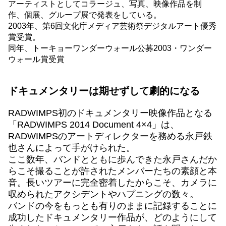
アーティストとしてコラージュ、写真、映像作品を制
作、個展、グループ展で発表をしている。
2003年、第6回文化庁メディア芸術祭デジタルアート優秀
賞受賞。
同年、トーキョーワンダーウォール公募2003・ワンダー
ウォール賞受賞
ドキュメンタリーは期せずして劇的になる
RADWIMPS初のドキュメンタリー映像作品となる
「RADWIMPS 2014 Document 4×4」は、
RADWIMPSのアートディレクターを務める永戸鉄
也さんによって手がけられた。
ここ数年、バンドとともに歩んできた永戸さんだか
らこそ撮ることが許されたメンバーたちの素顔と本
音。長いツアーに完全密着したからこそ、カメラに
収められたアクシデントやハプニングの数々。
バンドの今をもっとも有りのままに記録することに
成功したドキュメンタリー作品が、どのようにして