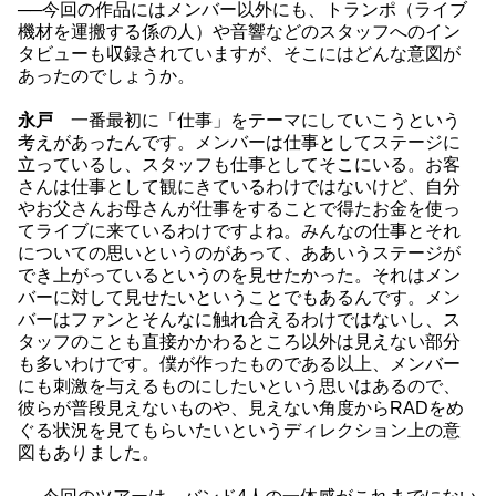
──今回の作品にはメンバー以外にも、トランポ（ライブ
機材を運搬する係の人）や音響などのスタッフへのイン
タビューも収録されていますが、そこにはどんな意図が
あったのでしょうか。
永戸
一番最初に「仕事」をテーマにしていこうという
考えがあったんです。メンバーは仕事としてステージに
立っているし、スタッフも仕事としてそこにいる。お客
さんは仕事として観にきているわけではないけど、自分
やお父さんお母さんが仕事をすることで得たお金を使っ
てライブに来ているわけですよね。みんなの仕事とそれ
についての思いというのがあって、ああいうステージが
でき上がっているというのを見せたかった。それはメン
バーに対して見せたいということでもあるんです。メン
バーはファンとそんなに触れ合えるわけではないし、ス
タッフのことも直接かかわるところ以外は見えない部分
も多いわけです。僕が作ったものである以上、メンバー
にも刺激を与えるものにしたいという思いはあるので、
彼らが普段見えないものや、見えない角度からRADをめ
ぐる状況を見てもらいたいというディレクション上の意
図もありました。