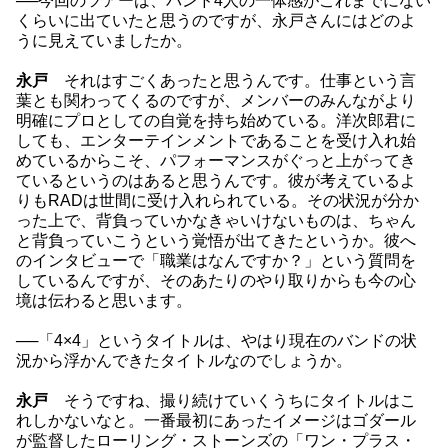
──今回のツアーは、バンド4人の一体感がこれまでにない
くらいに出ていたと思うのですが、永戸さんにはどのよ
うに見えていましたか。
永戸
それはすごくあったと思うんです。仕事という言
葉とも関わってくるのですが、メンバーのみんながより
明確にプロとしての自覚を持ち始めている。洋次郎君に
しても、エンターテインメントであることを受け入れ始
めているからこそ、パフォーマンスがぐっと上がってき
ているというのはあると思うんです。彼が考えているよ
りもRADは世間に受け入れられている。その状況が分か
った上で、背負っていかなきゃいけないものは、ちゃん
と背負っていこうという覚悟が出てきたというか。彼へ
のインタビューで「職業はなんですか？」という質問を
しているんですが、そのあたりのやり取りからも今の心
境は伝わると思います。
──「4×4」というタイトルは、やはり現在のバンドの状
況から浮かんできたタイトルなのでしょうか。
永戸
そうですね、撮り続けていくうちにタイトルはこ
れしかないなと。一番最初にあったイメージはゴダール
が監督したローリング・ストーンズの「ワン・プラス・