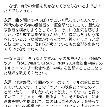
──なぜ、自分の全部を見せなくてはならないとまで思っ
たのでしょうか。
永戸
曲を聞いてやっぱりすごいと思っていたんです。
20代の彼が既存の価値観を一度全部なしにして、新たな
宗教観を模索しようとしている。そこに心意気を感じま
した。僕と彼では歳が違うんだけど、僕にもそういう旅
をしているような感覚があるんです。神がどうこうと語
る彼に対しては、僕も僕が考えているもの全部を出さな
くていけなかったんです。
──なるほど、そうなんですね。その永戸さんが、今回の
ツアー「RADWIMPS GRAND PRIX 2014 実況生中継」の
ドキュメンタリー映像作品「4×4」を監督することになっ
た経緯を教えてください。
永戸
洋次郎君と今回のツアーのリハーサルの前日に飲
んでいたんです。そこで「ツアーの映像どうするの？」
と聞いたら、「撮りたいんだけど決まってない」と言っ
ていて、「じゃあ、俺、撮るよ」と。その晩のうちに企
画書を書いて提出して、次の日は自分のカメラを持って
リハーサルの現場に行ったという。ほとんど成り行きに