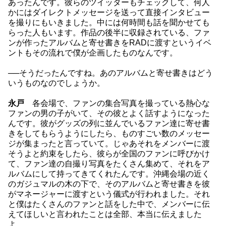
あったんです。彼らのツイッターもチェックして、何人
かにはダイレクトメッセージを送って直接インタビュー
を撮りにもいきました。中には何時間も話を聞かせても
らった人もいます。作品の後半に収録されている、ファ
ンが作ったアルバムと寄せ書きをRADに渡すというイベ
ントもその流れで僕が企画したものなんです。
──そうだったんですね。あのアルバムと寄せ書きはどう
いうものなのでしょうか。
永戸
各会場で、ファンの集合写真を撮っている熱心な
ファンの男の子がいて、その彼とよく話すようになった
んです。彼がグッズの列に並んでいるファン達に寄せ書
きをしてもらうようにしたら、ものすごい数のメッセー
ジが集まったと言っていて。じゃあそれをメンバーに渡
そうよと約束をしたら、彼らが全国のファンに呼びかけ
て、ファン達の自撮り写真をたくさん集めて、それをア
ルバムにして持ってきてくれたんです。沖縄会場の近く
のガジュマルの木の下で、そのアルバムと寄せ書きを彼
がマネージャーに渡すという儀式が行われました。それ
と僕はたくさんのファンと話をした中で、メンバーに伝
えてほしいと言われたことは全部、本当に伝えました
よ。