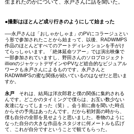
生まれたのかについて、永戸さんに話を聞いた。
●撮影はほとんど成り行きのようにして始まった
──永戸さんは「おしゃかしゃま」のPVにコラージュとい
う形で参加されたことから始まって、以後、RADWIMPS
作品のほとんどすべてのアートディレクションを手がけ
てらっしゃいます。「絶体延命ツアー」では演出映像で
一部参加されていますし、野田さんのソロプロジェクト
illionのジャケットデザインやPVなど総合的なビジュアル
ワークも永戸さんによるものです。永戸さんと
RADWIMPSの蜜な関係が続いているのはなぜだと思いま
すか。
永戸
それは、結局は洋次郎君と僕の関係に集約される
んです。どこかのタイミングで僕らは、お互い数少ない
友達になってしまった（笑）。会う前に曲を聞いた時点
からその予兆はあったんです。だから初対面の時から、
僕も自分の全部を見せようと思いました。巻物のように
なった自分の大きな作品をスタジオに何メートルも広げ
て、これが自分ですということで観てもらった。