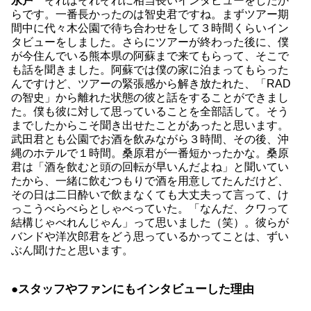
永戸
それはそれぞれに相当長いインタビューをしたか
らです。一番長かったのは智史君ですね。まずツアー期
間中に代々木公園で待ち合わせをして３時間くらいイン
タビューをしました。さらにツアーが終わった後に、僕
が今住んでいる熊本県の阿蘇まで来てもらって、そこで
も話を聞きました。阿蘇では僕の家に泊まってもらった
んですけど、ツアーの緊張感から解き放たれた、「RAD
の智史」から離れた状態の彼と話をすることができまし
た。僕も彼に対して思っていることを全部話して。そう
までしたからこそ聞き出せたことがあったと思います。
武田君とも公園でお酒を飲みながら３時間、その後、沖
縄のホテルで１時間。桑原君が一番短かったかな。桑原
君は「酒を飲むと頭の回転が早いんだよね」と聞いてい
たから、一緒に飲むつもりで酒を用意してたんだけど、
その日は二日酔いで飲まなくても大丈夫って言って、け
っこうべらべらとしゃべっていた。「なんだ、クワって
結構じゃべれんじゃん」って思いました（笑）。彼らが
バンドや洋次郎君をどう思っているかってことは、ずい
ぶん聞けたと思います。
●スタッフやファンにもインタビューした理由