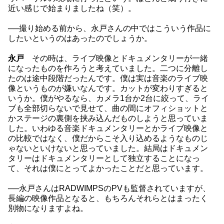
近い感じで始まりましたね（笑）。
──撮り始める前から、永戸さんの中ではこういう作品に
したいというのはあったのでしょうか。
永戸
その時は、ライブ映像とドキュメンタリーが一緒
になったものを作ろうと考えていました。二つに分離し
たのは途中段階だったんです。僕は実は音楽のライブ映
像というものが嫌いなんです。カットが変わりすぎると
いうか。僕がやるなら、カメラ1台か2台に絞って、ライ
ブも全部切らないで見せて、曲の間にオフィショットと
かステージの裏側を挟み込んだものしようと思っていま
した。いわゆる音楽ドキュメンタリーとかライブ映像と
の比較ではなく、僕だからこそ入り込めるようなものじ
ゃないといけないと思っていました。結局はドキュメン
タリーはドキュメンタリーとして独立することになっ
て、それは僕にとってよかったことだと思っています。
──永戸さんはRADWIMPSのPVも監督されていますが、
長編の映像作品となると、もちろんそれらとはまったく
別物になりますよね。