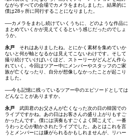
ながらすべての会場でカメラをまわしました。結果的に
僕は28ヶ所に同行することになりました。
──カメラをまわし続けていくうちに、どのような作品に
まとめていくかが見えてくるという感じだったのでしょ
うか。
永戸
それはありましたね。とにかく素材を集めていか
ないと何が軸となるかは見えてこないわけです。そして
撮り続けていけばいくほど、ストーリーがどんどん作ら
れていく。今回はツアー中にメンバーやスタッフのご家
族が亡くなったり、自分が想像しなかったことが起こり
ました。
──今も記憶に残っているツアー中のエピソードとしては
どんなことがありますか。
永戸
武田君のお父さんが亡くなった次の日の韓国での
ライブですかね。あの日はお客さんの盛り上がりもすご
かったんです。僕には演奏もすごくよく聞こえて、一番
うわっと心が動かされたライブでした。あとはこれを言
うとメンバーには嫌がられるかもしれませんが、リハー