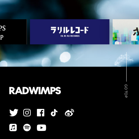
ARCHIVES
WIMP'S REPO
STAFF DIARY
CONTACT
GO TOP