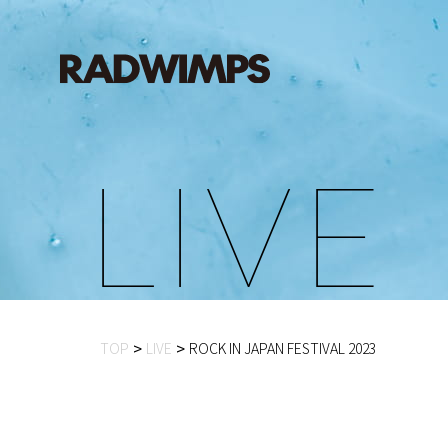
L
I
V
E
TOP
LIVE
ROCK IN JAPAN FESTIVAL 2023