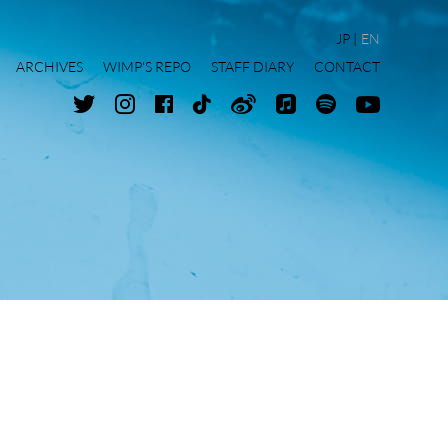
JP
EN
ARCHIVES
WIMP'S REPO
STAFF DIARY
CONTACT