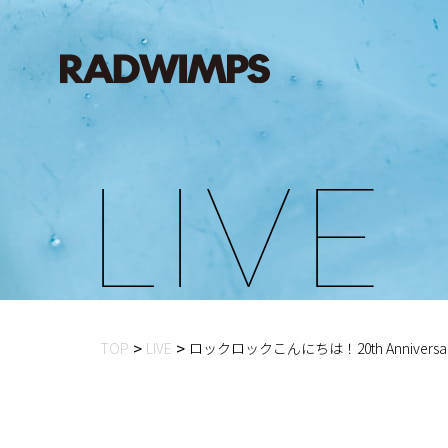
L
I
V
E
TOP
LIVE
ロックロックこんにちは！20th Anniversary Spe