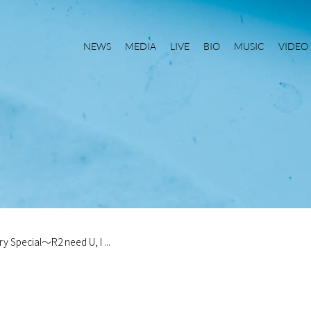
NEWS
MEDIA
LIVE
BIO
MUSIC
VIDEO
cial～R2 need U, I ...