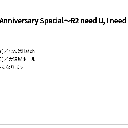
rsary Special～R2 need U, I need
)／なんばHatch
(日)／大阪城ホール
ールになります。