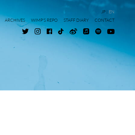
JP
EN
ARCHIVES
WIMP'S REPO
STAFF DIARY
CONTACT