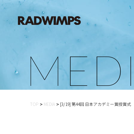
M
E
D
TOP
MEDIA
[3/19] 第44回 日本アカデミー賞授賞式