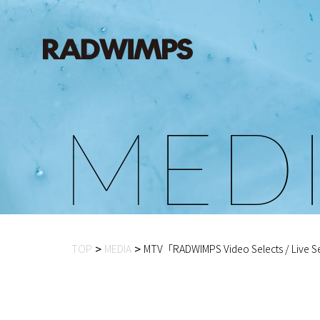
M
E
D
TOP
MEDIA
MTV「RADWIMPS Video Selects / Live Sel