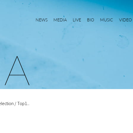
NEWS
MEDIA
LIVE
BIO
MUSIC
VIDEO
I
A
ection / Top1...