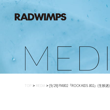
M
E
D
TOP
MEDIA
[9/29] FM802「ROCK KIDS 802」(生放送)