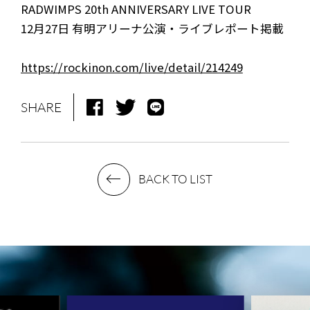
RADWIMPS 20th ANNIVERSARY LIVE TOUR
12月27日 有明アリーナ公演・ライブレポート掲載
https://rockinon.com/live/detail/214249
SHARE
BACK TO LIST
NEWS
MEDIA
LIVE
BIO
MUSIC
VIDEO