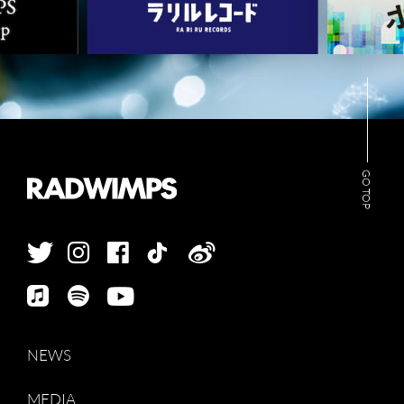
ARCHIVES
WIMP'S REPO
STAFF DIARY
CONTACT
GO TOP
NEWS
MEDIA