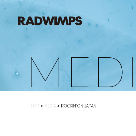
M
E
D
TOP
MEDIA
ROCKIN’ON JAPAN