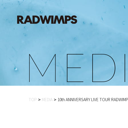
M
E
D
TOP
MEDIA
10th ANNIVERSARY LIVE TOUR 