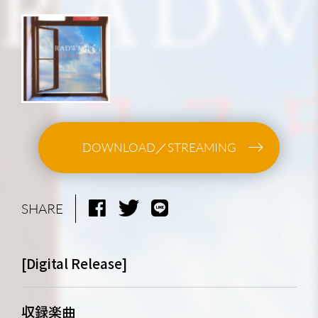
DOWNLOAD／STREAMING
SHARE
[Digital Release]
NEWS
MEDIA
収録楽曲