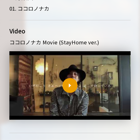
LIVE
BIO
01. ココロノナカ
MUSIC
VIDEO
Video
ARCHIVES
WIMP'S REPO
ココロノナカ Movie (StayHome ver.)
STAFF DIARY
CONTACT