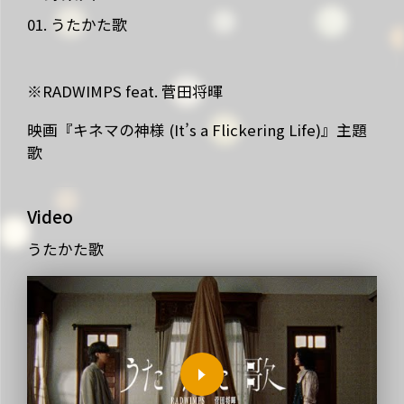
01. うたかた歌
NEWS
MEDIA
LIVE
BIO
※RADWIMPS feat. 菅田将暉
MUSIC
VIDEO
映画『キネマの神様 (It’s a Flickering Life)』主題
歌
ARCHIVES
WIMP'S REPO
STAFF DIARY
CONTACT
Video
うたかた歌