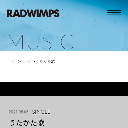
M
U
S
I
C
TOP
MUSIC
うたかた歌
SINGLE
2021.08.06
うたかた歌