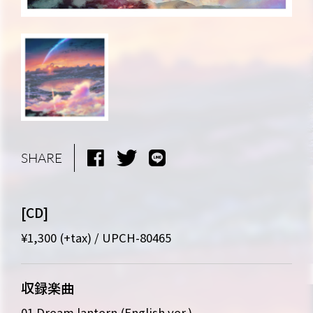
SHARE
[CD]
¥1,300 (+tax) / UPCH-80465
収録楽曲
01.Dream lantern (English ver.)