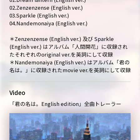
02.Zenzenzense (English ver.)
03.Sparkle (English ver.)
NEWS
MEDIA
04.Nandemonaiya (English ver.)
LIVE
BIO
＊Zenzenzense (English ver.) 及び Sparkle
(English ver.) はアルバム「人間開花」に収録され
MUSIC
VIDEO
たそれぞれのoriginal ver.を英詞にして収録
＊Nandemonaiya (English ver.) はアルバム「君の
ARCHIVES
WIMP'S REPO
名は。」に収録されたmovie ver.を英詞にして収録
STAFF DIARY
CONTACT
Video
「君の名は。English edition」全曲トレーラー