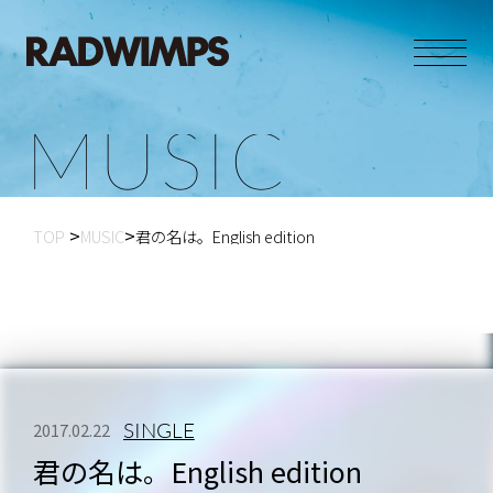
M
U
S
I
C
TOP
MUSIC
君の名は。English edition
SINGLE
2017.02.22
君の名は。English edition