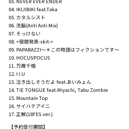
03. NEVER EVER ENDER
04. IKIJIBIKI feat.Taka
05. カタルシスト
06. 洗脳(Anti Anti Mix)
07. そっけない
08. <宿題発表-skit->
09. PAPARAZZI～＊この物語はフィクションです～
10. HOCUSPOCUS
11. 万歳千唱
12. I I U
NEWS
MEDIA
13. 泣き出しそうだよ feat.あいみょん
14. TIE TONGUE feat.Miyachi, Tabu Zombie
LIVE
BIO
15. Mountain Top
MUSIC
VIDEO
16. サイハテアイニ
17. 正解(18FES ver.)
ARCHIVES
WIMP'S REPO
【予約受付期間】