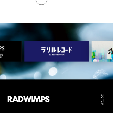
MUSIC
VIDEO
ARCHIVES
WIMP'S REPO
STAFF DIARY
CONTACT
GO TOP