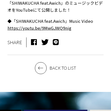
「SHIWAKUCHA feat.Awich」のミュージックビデ
オをYouTubeにて公開しました！
◆「SHIWAKUCHA feat.Awich」Music Video
https://youtu.be/9MwGJWQ9nig
SHARE
BACK TO LIST
NEWS
MEDIA
LIVE
BIO
MUSIC
VIDEO
ARCHIVES
WIMP'S REPO