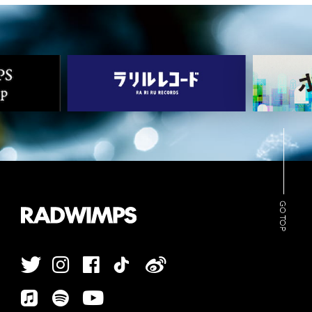
ARCHIVES
WIMP'S REPO
STAFF DIARY
CONTACT
GO TOP