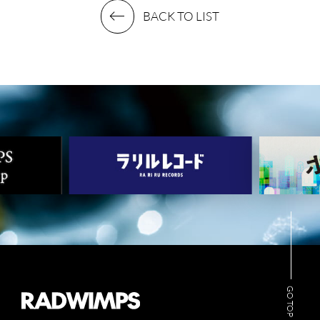
BACK TO LIST
MUSIC
VIDEO
ARCHIVES
WIMP'S REPO
STAFF DIARY
CONTACT
GO TOP