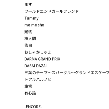
ます。
ワールドエンドガールフレンド
Tummy
me me she
賜物
棒人間
告白
おしゃかしゃま
DARMA GRAND PRIX
DASAI DAZAI
三葉のテーマ～スパークル～グランドエスケー
トアルハルノヒ
筆舌
有心論
-ENCORE-