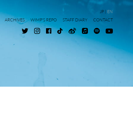
JP
EN
ARCHIVES
WIMP'S REPO
STAFF DIARY
CONTACT