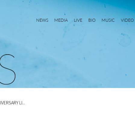
NEWS
MEDIA
LIVE
BIO
MUSIC
VIDEO
S
VERSARY LI...