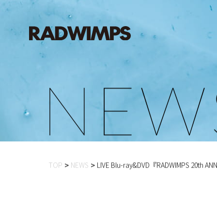
N
E
W
TOP
NEWS
LIVE Blu-ray&DVD『RADWIMPS 20th ANNI