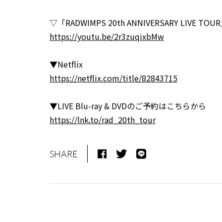
▽「RADWIMPS 20th ANNIVERSARY LIVE TOUR」
https://youtu.be/2r3zuqixbMw
▼Netflix
https://netflix.com/title/82843715
▼LIVE Blu-ray & DVDのご予約はこちらから
https://lnk.to/rad_20th_tour
SHARE