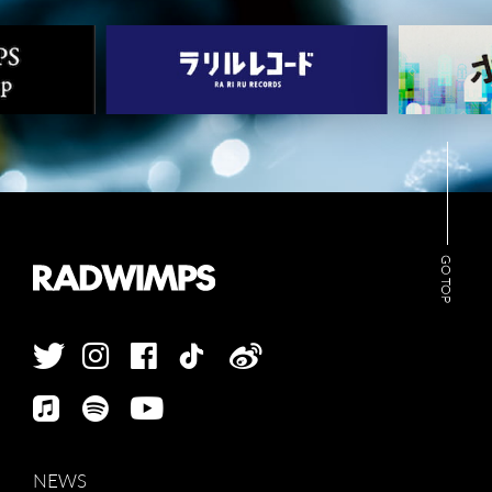
ARCHIVES
WIMP'S REPO
STAFF DIARY
CONTACT
GO TOP
NEWS