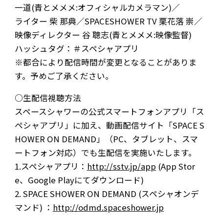
一道(青とメメメ:オフィシャルカメラマン)／
ライター 柴 那典／SPACESHOWER TV 栗花落 崇／
映像ディレクター 谷 聰志(青とメメメ:映像監督)
ハッシュタグ：＃スペシャアプリ
※都合により配信時間が変更となることがありま
す。予めご了承ください。
○生配信視聴方法
NEWS
MEDIA
スペースシャワーの公式スマートフォンアプリ「ス
ペシャアプリ」に加え、動画配信サイト「SPACE S
LIVE
BIO
HOWER ON DEMAND」（PC、タブレット、スマ
ートフォン対応）でも生配信を実施いたします。
MUSIC
VIDEO
1.スペシャアプリ：
http://sstv.jp/app
(App Stor
ARCHIVES
WIMP'S REPO
e、Google Playにてダウンロード)
2. SPACE SHOWER ON DEMAND (スペシャオンデ
STAFF DIARY
CONTACT
マンド) ：
http://odmd.spaceshower.jp