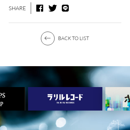
SHARE
BACK TO LIST
NEWS
MEDIA
LIVE
BIO
MUSIC
VIDEO
ARCHIVES
WIMP'S REPO
STAFF DIARY
CONTACT