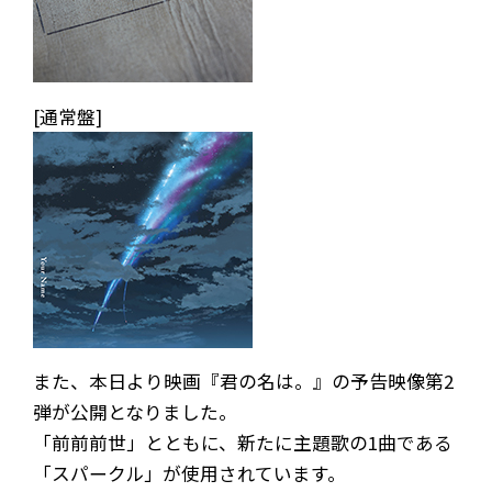
[通常盤]
NEWS
MEDIA
LIVE
BIO
また、本日より映画『君の名は。』の予告映像第2
MUSIC
VIDEO
弾が公開となりました。
ARCHIVES
WIMP'S REPO
「前前前世」とともに、新たに主題歌の1曲である
「スパークル」が使用されています。