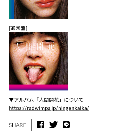
LIVE
BIO
MUSIC
VIDEO
[通常盤]
ARCHIVES
WIMP'S REPO
STAFF DIARY
CONTACT
▼アルバム「人間開花」について
https://radwimps.jp/ningenkaika/
SHARE