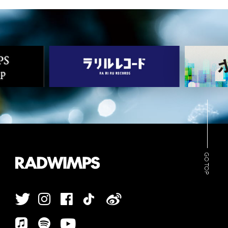
ARCHIVES
WIMP'S REPO
STAFF DIARY
CONTACT
GO TOP