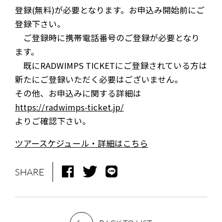
登録(無料)が必要となります。お申込み開始前にご
登録下さい。
ご登録時に携帯電話番号のご登録が必要となり
ます。
既にRADWIMPS TICKETにご登録されている方は
NEWS
MEDIA
新たにご登録いただく必要はございません。
その他、お申込みに関する詳細は
LIVE
BIO
https://radwimps-ticket.jp/
よりご確認下さい。
MUSIC
VIDEO
ツアースケジュール・詳細はこちら
ARCHIVES
WIMP'S REPO
STAFF DIARY
CONTACT
SHARE