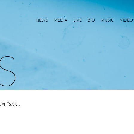
NEWS
MEDIA
LIVE
BIO
MUSIC
VIDEO
S
L “SAI&...