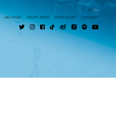
JP
EN
ARCHIVES
WIMP'S REPO
STAFF DIARY
CONTACT