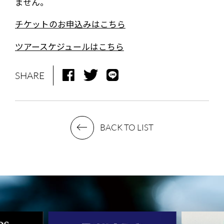
ません。
チケットのお申込みはこちら
NEWS
MEDIA
ツアースケジュールはこちら
LIVE
BIO
MUSIC
VIDEO
SHARE
ARCHIVES
WIMP'S REPO
STAFF DIARY
CONTACT
BACK TO LIST