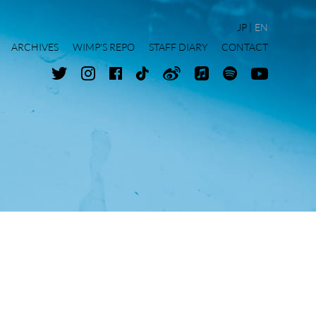
JP
EN
ARCHIVES
WIMP'S REPO
STAFF DIARY
CONTACT