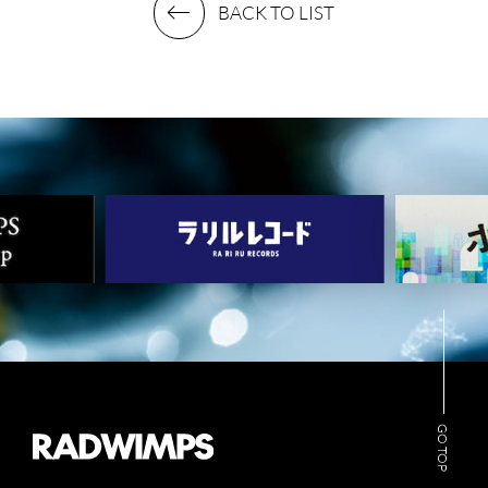
BACK TO LIST
MUSIC
VIDEO
ARCHIVES
WIMP'S REPO
STAFF DIARY
CONTACT
GO TOP