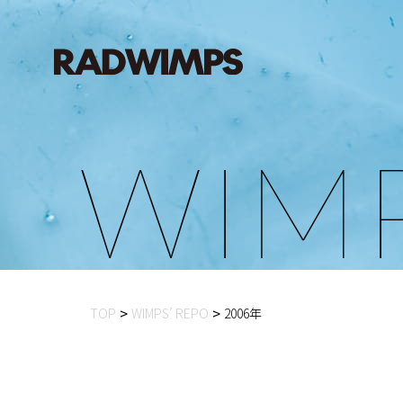
W
I
M
TOP
WIMPS’ REPO
2006年