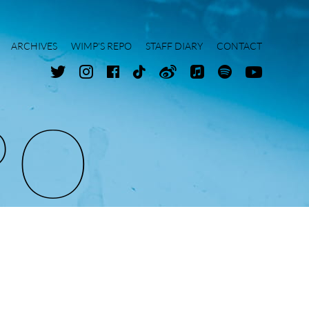
ARCHIVES
WIMP'S REPO
STAFF DIARY
CONTACT
P
O