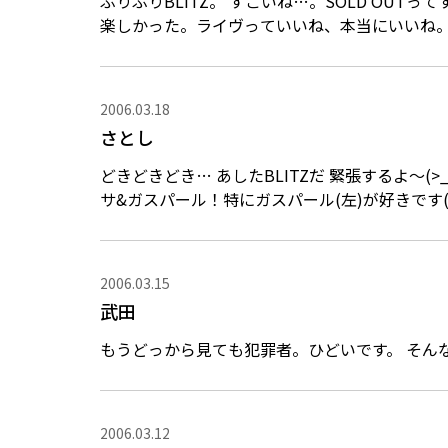
ぶりぶりBLITZ。 すごいね…。SOLD OUTってすごいね。本当楽しかった、反省点盛りだくさんだけど
2006.03.18
さとし
どきどきどき… あしたBLITZだ 緊張するよ～(>_<) みんな楽しもうね！！ 画像は最近お気に入りのリ
サ&ガスパール！特にガスパール(左)が好きです(^
2006.03.15
武田
もうどっから見
2006.03.12