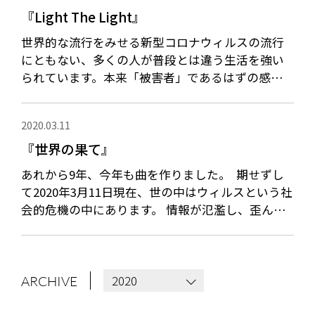
『Light The Light』
世界的な流行をみせる新型コロナウィルスの流行
にともない、多くの人が普段とは違う生活を強い
られています。本来「被害者」であるはずの感染
者は、いつのまにか「加害者」へと見られ方を変
NEWS
MEDIA
え窮屈な想いをしながら日...
2020.03.11
LIVE
BIO
『世界の果て』
あれから9年、今年も曲を作りました。 期せずし
MUSIC
VIDEO
て2020年3月11日現在、世の中はウィルスという社
ARCHIVES
WIMP'S REPO
会的危機の中にあります。 情報が氾濫し、歪んだ
感情も溢れているように感じます。 人々の姿こそ
STAFF DIARY
CONTACT
ウィルス...
2020
ARCHIVE