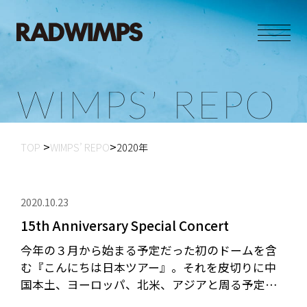
W
I
M
P
S
’
R
E
P
O
TOP
WIMPS’ REPO
2020年
2020.10.23
15th Anniversary Special Concert
今年の３月から始まる予定だった初のドームを含
む『こんにちは日本ツアー』。それを皮切りに中
国本土、ヨーロッパ、北米、アジアと周る予定だ
ったワールドツアーの中止を経て、あっという間