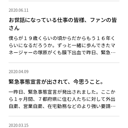
に１０月も後半を迎えまし...
2020.06.11
お世話になっている仕事の皆様、ファンの皆
さん
僕らが１９歳くらいの頃からだからもう１６年く
らいになるだろうか。ずっと一緒に歩んできたマ
ネージャーの塚原がくも膜下出血で昨日、緊急手
術を受けました。手術は９時間に及ぶものでした
が無事終わり、意識もある...
2020.04.09
緊急事態宣言が出されて、今思うこと。
一昨日、緊急事態宣言が発出されました。ここか
ら１ヶ月間、７都府県に住む人たちに対して外出
自粛、営業自粛、在宅勤務などのより強い要請が
出されました。今はなんとしても爆発的な感染を
抑えこもうと。ニューヨー...
2020.03.15