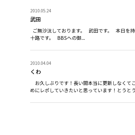
2010.05.24
武田
ご無沙汰しております。 武田です。 本日を持ちまして私、２５才になりました。四捨五入すると三
十路です。 BBSへの御...
2010.04.04
くわ
お久しぶりです！長い間本当に更新しなくてごめんなさい！今年はナベさんたちに負けないように多
めにレポしていきたいと思っています！とうとう二