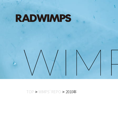
W
I
M
TOP
WIMPS’ REPO
2010年