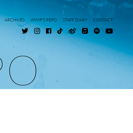
ARCHIVES
WIMP'S REPO
STAFF DIARY
CONTACT
P
O