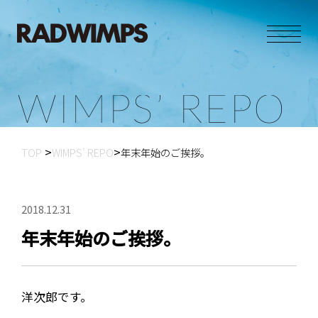
W
I
M
P
S
’
R
E
P
O
TOP
WIMPS’ REPO
年末年始のご挨拶。
2018.12.31
年末年始のご挨拶。
洋次郎です。