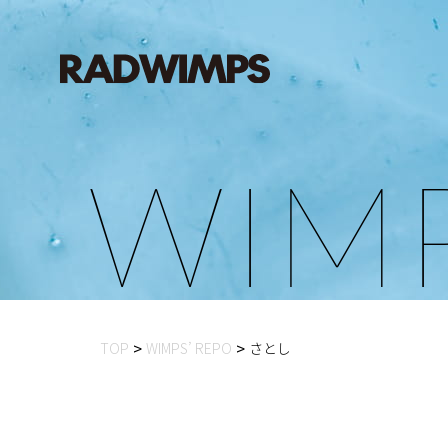
W
I
M
TOP
WIMPS’ REPO
さとし