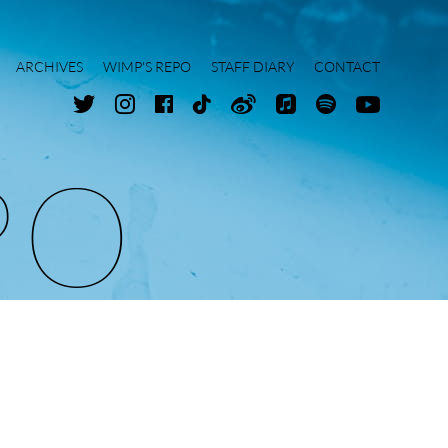
ARCHIVES
WIMP'S REPO
STAFF DIARY
CONTACT
P
O