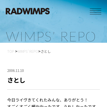
W
I
M
P
S
’
R
E
P
O
TOP
WIMPS’ REPO
さとし
2006.11.10
さとし
今日ライヴきてくれたみんな、ありがとう！
すごくすごく暖かかったです。うれしかったです。