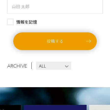
ARCHIVES
WIMP'S REPO
STAFF DIARY
CONTACT
情報を記憶
投稿する
ALL
ARCHIVE