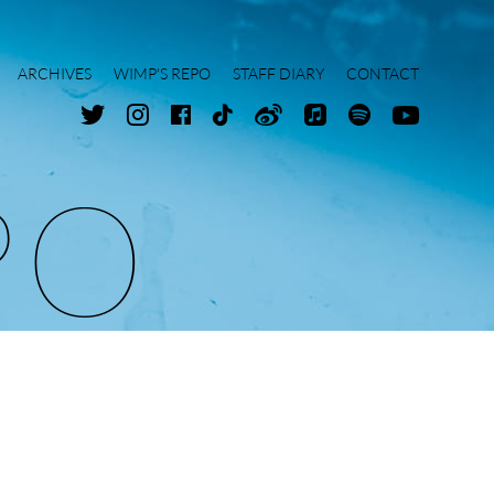
ARCHIVES
WIMP'S REPO
STAFF DIARY
CONTACT
P
O