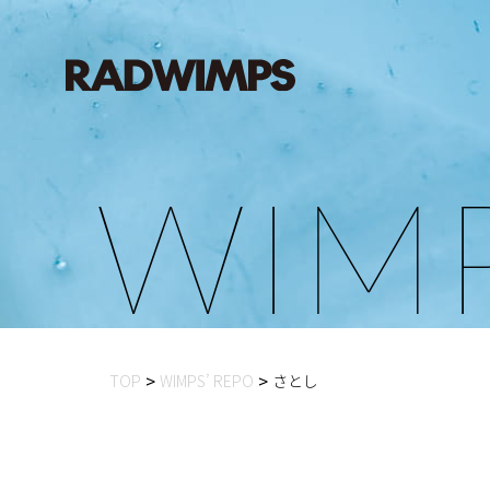
W
I
M
TOP
WIMPS’ REPO
さとし