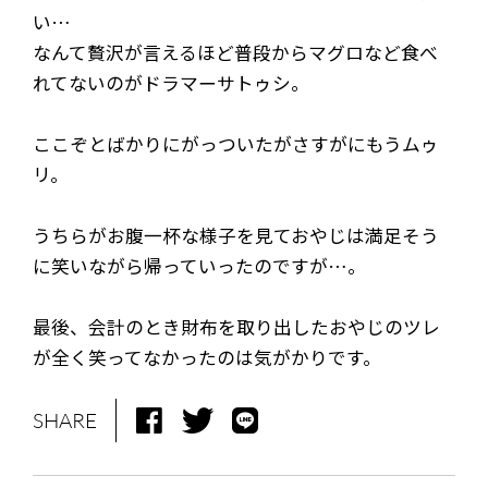
い…
なんて贅沢が言えるほど普段からマグロなど食べ
れてないのがドラマーサトゥシ。
ここぞとばかりにがっついたがさすがにもうムゥ
リ。
NEWS
MEDIA
うちらがお腹一杯な様子を見ておやじは満足そう
LIVE
BIO
に笑いながら帰っていったのですが…。
MUSIC
VIDEO
最後、会計のとき財布を取り出したおやじのツレ
が全く笑ってなかったのは気がかりです。
ARCHIVES
WIMP'S REPO
STAFF DIARY
CONTACT
SHARE