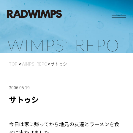
W
I
M
P
S
’
R
E
P
O
TOP
WIMPS’ REPO
サトゥシ
2006.05.19
サトゥシ
今日は家に帰ってから地元の友達とラーメンを食
べに出かけました。