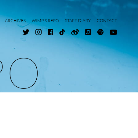
ARCHIVES
WIMP'S REPO
STAFF DIARY
CONTACT
P
O