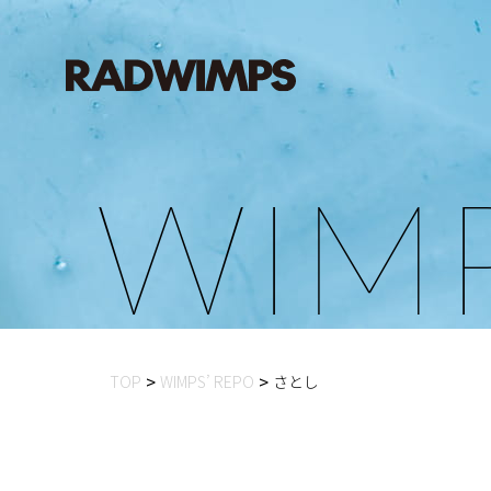
W
I
M
TOP
WIMPS’ REPO
さとし