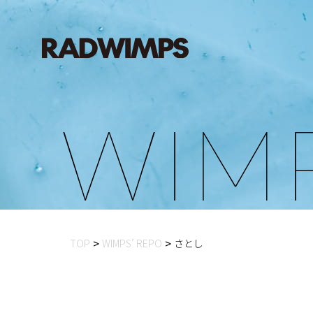
W
I
M
TOP
WIMPS’ REPO
さとし