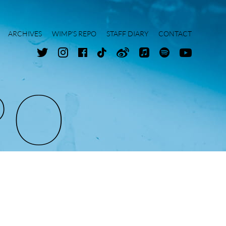
ARCHIVES
WIMP'S REPO
STAFF DIARY
CONTACT
P
O