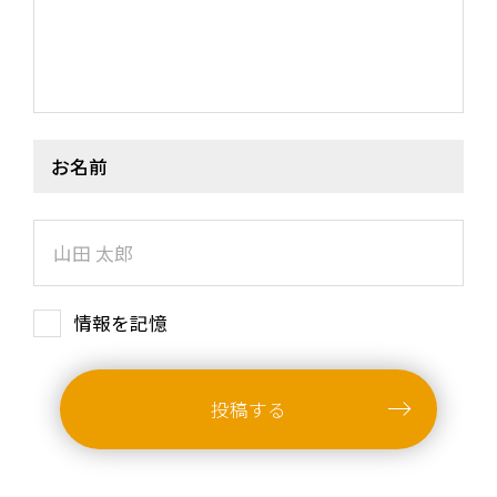
LIVE
BIO
MUSIC
VIDEO
ARCHIVES
WIMP'S REPO
お名前
STAFF DIARY
CONTACT
情報を記憶
投稿する