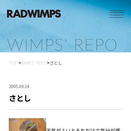
W
I
M
P
S
’
R
E
P
O
TOP
WIMPS’ REPO
さとし
2005.09.14
さとし
天気がよいとそれだけで気分が盛