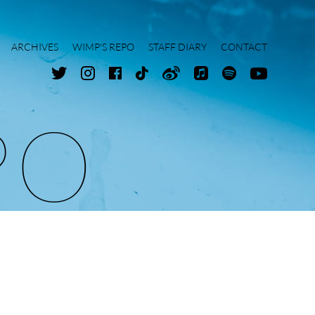
ARCHIVES
WIMP'S REPO
STAFF DIARY
CONTACT
P
O