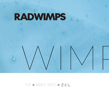
W
I
M
TOP
WIMPS’ REPO
さとし