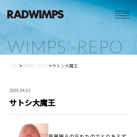
W
I
M
P
S
’
R
E
P
O
TOP
WIMPS’ REPO
サトシ大魔王
2005.04.03
サトシ大魔王
風景撮るの忘れたのでとりあえず