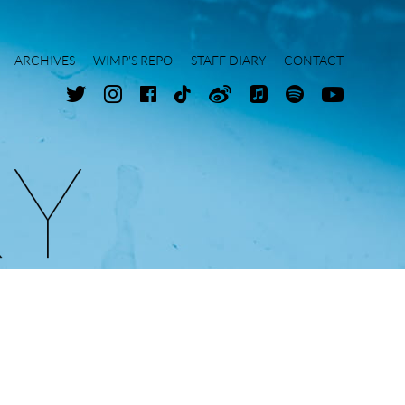
ARCHIVES
WIMP'S REPO
STAFF DIARY
CONTACT
R
Y