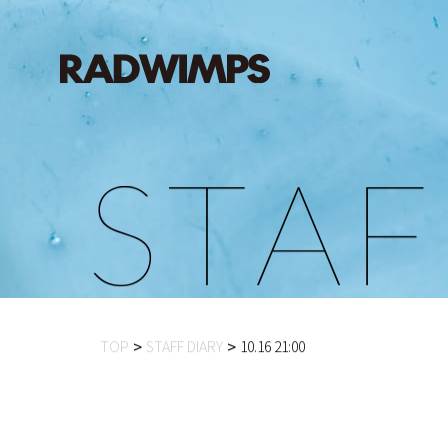
S
T
A
F
TOP
STAFF DIARY
10.16 21:00