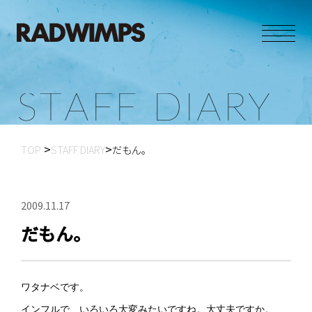
S
T
A
F
F
D
I
A
R
Y
TOP
STAFF DIARY
だもん。
2009.11.17
だもん。
ワタナベです。
インフルで、いろいろ大変みたいですね。大丈夫ですか。