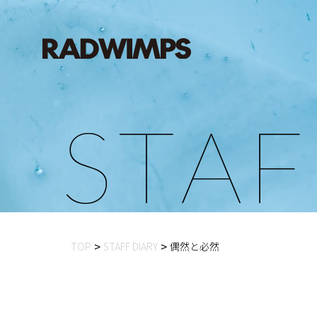
S
T
A
F
TOP
STAFF DIARY
偶然と必然