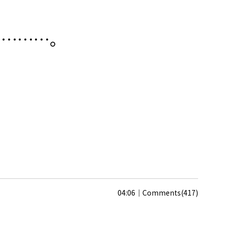
イ………。
04:06
Comments(417)