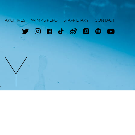
ARCHIVES
WIMP'S REPO
STAFF DIARY
CONTACT
R
Y