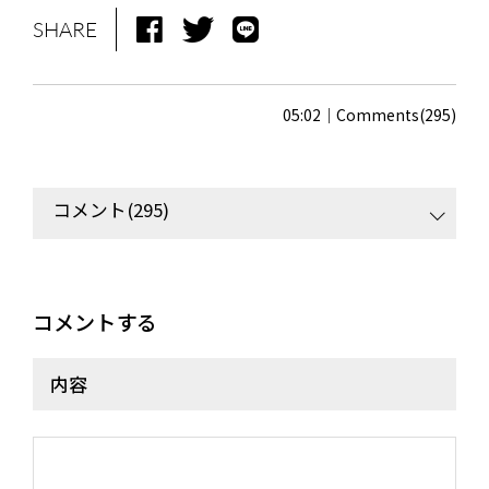
NEWS
MEDIA
SHARE
LIVE
BIO
MUSIC
VIDEO
05:02
Comments(295)
ARCHIVES
WIMP'S REPO
コメント(295)
STAFF DIARY
CONTACT
コメントする
内容