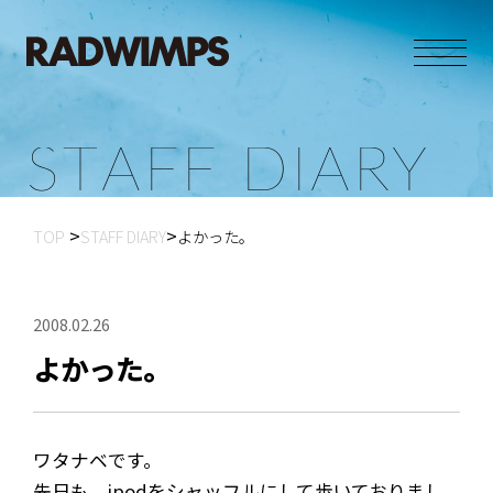
S
T
A
F
F
D
I
A
R
Y
TOP
STAFF DIARY
よかった。
2008.02.26
よかった。
ワタナベです。
先日も、ipodをシャッフルにして歩いておりまし