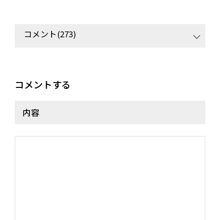
コメント(273)
コメントする
NEWS
MEDIA
LIVE
BIO
内容
MUSIC
VIDEO
ARCHIVES
WIMP'S REPO
STAFF DIARY
CONTACT