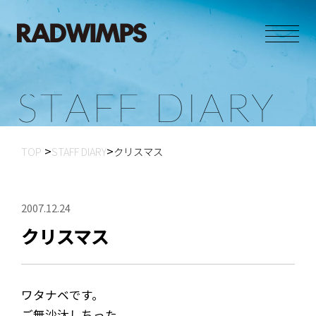
S
T
A
F
F
D
I
A
R
Y
TOP
STAFF DIARY
クリスマス
2007.12.24
クリスマス
ワタナベです。
ご無沙汰しちった。