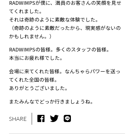
RADWIMPSが僕に、満員のお客さんの笑顔を見せ
てくれました。
それは奇跡のように素敵な体験でした。
（奇跡のように素敵だったから、現実感がないの
かもしれません。）
RADWIMPSの皆様。多くのスタッフの皆様。
本当にお疲れ様でした。
NEWS
MEDIA
会場に来てくれた皆様。なんちゃらパワーを送っ
LIVE
BIO
てくれた全国の皆様。
MUSIC
VIDEO
ありがとうございました。
ARCHIVES
WIMP'S REPO
またみんなでどっか行きましょうね。
STAFF DIARY
CONTACT
SHARE