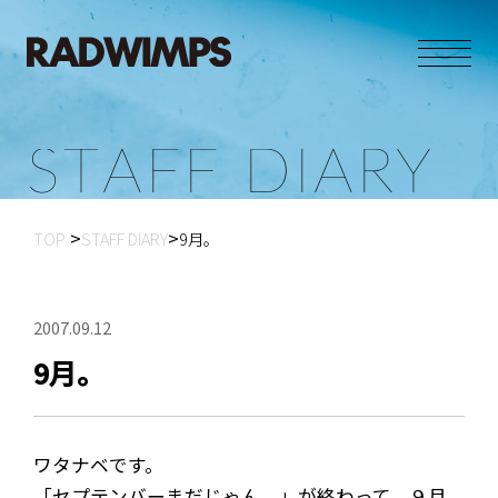
S
T
A
F
F
D
I
A
R
Y
TOP
STAFF DIARY
9月。
2007.09.12
9月。
ワタナベです。
「セプテンバーまだじゃん。」が終わって、９月