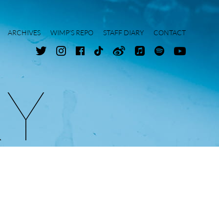
ARCHIVES
WIMP'S REPO
STAFF DIARY
CONTACT
R
Y