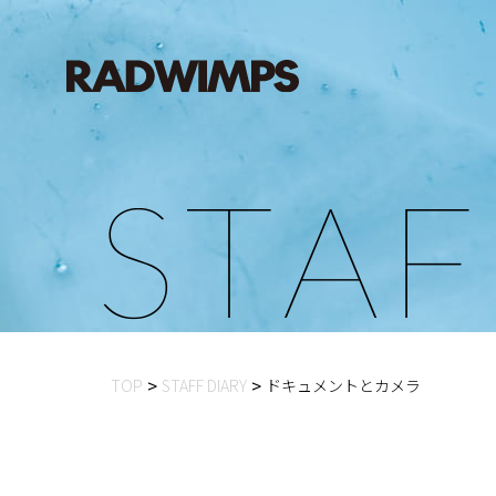
S
T
A
F
TOP
STAFF DIARY
ドキュメントとカメラ